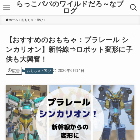
らっこパパのワイルドだろ～なブ
ログ
ホーム
おもちゃ・遊び
【おすすめのおもちゃ：プラレール シ
ンカリオン】新幹線⇒ロボット変形に子
供も大興奮！
広告
2026年6月14日
おもちゃ・遊び