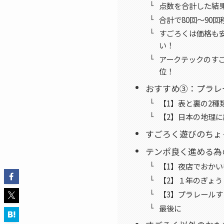
点数を合計した結
合計で80回〜90回
すごろくは価格も
い！
アークテックのすご
位！
おすすめ③：プラレ
【1】表と裏の2種
【2】日本の地理に
すごろく遊びのちょ
テンポ良く進める為
【1】夜店でおか
【2】１年のぎょ
【3】プラレール
最後に