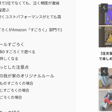
果で1位でなくても、泣く頻度が激減
程遊ぶ
安くコストパフォーマンスがとても高
ろくがAmazon「すごろく」部門で1
ールすごろく
類のすごろくで遊べる
【任天堂
詳しくなる
で楽し
っとした注意点
の我が家のオリジナルルール
いものすごろくの場合
うじすごろくの場合
すごろくの場合