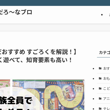
だろ～なブロ
だおすすめ すごろくを解説！】
カテ
く遊べて、知育要素も高い！
おす
日
おも
こど
アニ
テレ