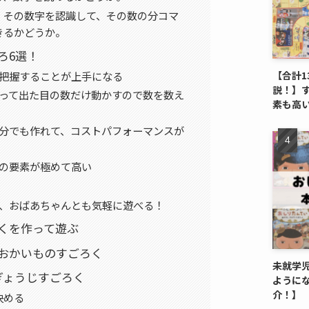
、その数字を認識して、その数の分コマ
きるかどうか。
ろ6選！
を把握することが上手になる
【合計1
説！】
振って出た目の数だけ動かすので数を数え
素も高
。
自分でも作れて、コストパフォーマンスが
運の要素が極めて高い
ん、おばあちゃんとも気軽に遊べる！
くを作って遊ぶ
おかいものすごろく
未就学
ぎょうじすごろく
ように
介！】
決める