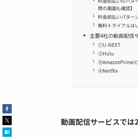
料金前払いのパタ
際の画面も確認】
料金前払いパター
無料トライアルは
主要4社の動画配信
①U-NEXT
②Hulu
③AmazonPrime
④Netflix
動画配信サービスでは