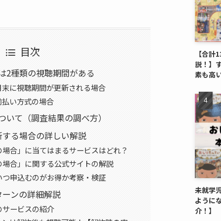
目次
【合計1
説！】
は2種類の視聴期間がある
素も高
月末に視聴期間が更新される場合
前払い方式の場合
ついて（調査結果の調べ方）
新する場合の詳しい解説
の場合」に当てはまるサービスはどれ？
の場合」に関する公式サイトの解説
いつ申込むのがお得か考察・検証
未就学
ターンの詳細解説
ように
のサービスの紹介
介！】