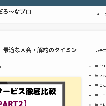
だろ～なブロ
】最適な入会・解約のタイミン
カテ
おす
日
おも
こど
アニ
テレ