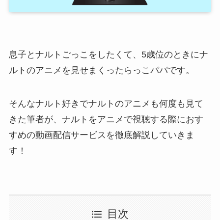
息子とナルトごっこをしたくて、5歳位のときにナ
ルトのアニメを見せまくったらっこパパです。
そんなナルト好きでナルトのアニメも何度も見て
きた筆者が、ナルトをアニメで視聴する際におす
すめの動画配信サービスを徹底解説していきま
す！
目次