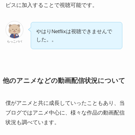
ビスに加入することで視聴可能です。
やはりNetflixは視聴できませんで
した。。
らっこパパ
他のアニメなどの動画配信状況について
僕がアニメと共に成長していったこともあり、当
ブログではアニメ中心に、様々な作品の動画配信
状況も調べています。