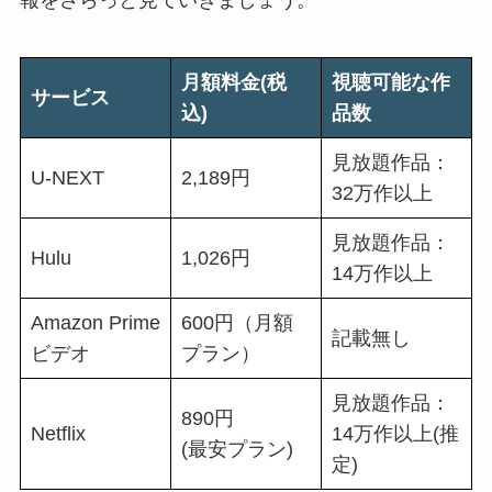
月額料金(税
視聴可能な作
サービス
込)
品数
見放題作品：
U-NEXT
2,189円
32万作以上
見放題作品：
Hulu
1,026円
14万作以上
Amazon Prime
600円（月額
記載無し
ビデオ
プラン）
見放題作品：
890円
Netflix
14万作以上(推
(最安プラン)
定)