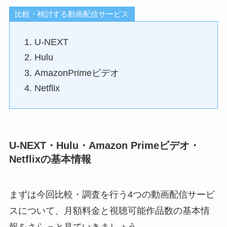
比較・検討する動画配信サービス
U-NEXT
Hulu
AmazonPrimeビデオ
Netflix
U-NEXT・Hulu・Amazon Primeビデオ・
Netflixの基本情報
まずは今回比較・調査を行う4つの動画配信サービ
スについて、月額料金と視聴可能作品数の基本情
報をさらっと見ていきましょう。