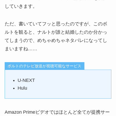
していきます。
ただ、書いていてフッと思ったのですが、このボ
ルトを観ると、ナルトが誰と結婚したのか分かっ
てしまうので、めちゃめちゃネタバレになってし
まいますね……
ボルトのテレビ放送が視聴可能なサービス
U-NEXT
Hulu
Amazon Primeビデオではほとんど全てが提携サー