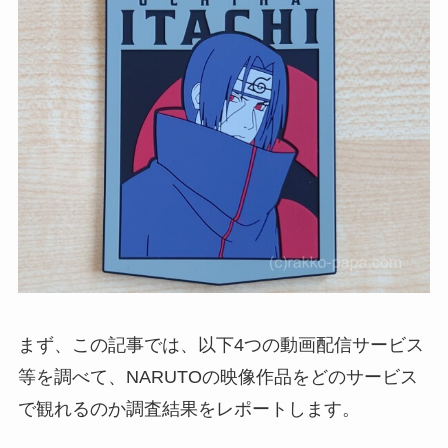
まず、この記事では、以下4つの動画配信サービス
等を調べて、NARUTOの映像作品をどのサービス
で観れるのか調査結果をレポートします。