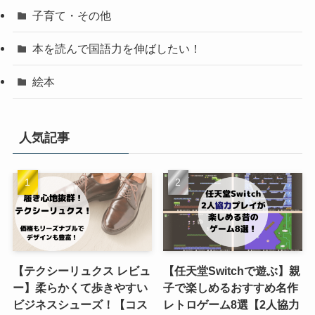
子育て・その他
本を読んで国語力を伸ばしたい！
絵本
人気記事
【テクシーリュクス レビュ
【任天堂Switchで遊ぶ】親
ー】柔らかくて歩きやすい
子で楽しめるおすすめ名作
ビジネスシューズ！【コス
レトロゲーム8選【2人協力