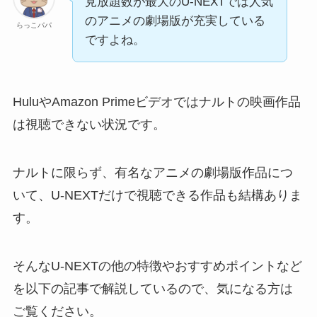
見放題数が最大のU-NEXTでは人気
のアニメの劇場版が充実している
らっこパパ
ですよね。
HuluやAmazon Primeビデオではナルトの映画作品
は視聴できない状況です。
ナルトに限らず、有名なアニメの劇場版作品につ
いて、U-NEXTだけで視聴できる作品も結構ありま
す。
そんなU-NEXTの他の特徴やおすすめポイントなど
を以下の記事で解説しているので、気になる方は
ご覧ください。