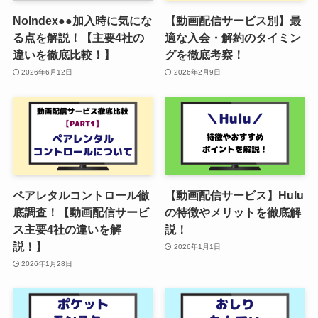
NoIndex●●加入時に気にな
【動画配信サービス別】最
る点を解説！【主要4社の
適な入会・解約のタイミン
違いを徹底比較！】
グを徹底考察！
2026年6月12日
2026年2月9日
ペアレタルコントロール徹
【動画配信サービス】Hulu
底調査！【動画配信サービ
の特徴やメリットを徹底解
ス主要4社の違いを解
説！
説！】
2026年1月1日
2026年1月28日