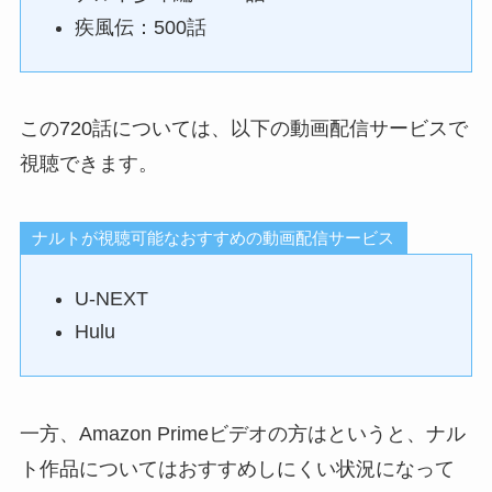
疾風伝：500話
この720話については、以下の動画配信サービスで
視聴できます。
ナルトが視聴可能なおすすめの動画配信サービス
U-NEXT
Hulu
一方、Amazon Primeビデオの方はというと、ナル
ト作品についてはおすすめしにくい状況になって