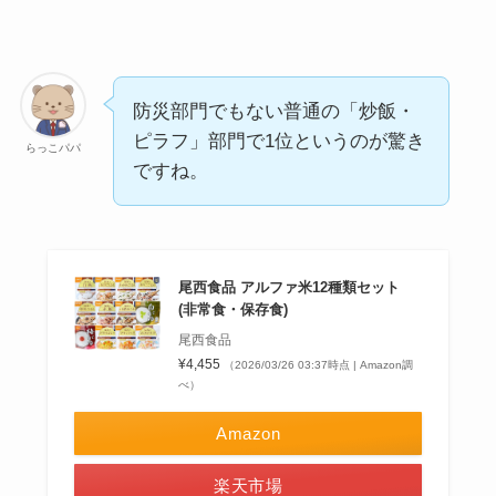
防災部門でもない普通の「炒飯・
ピラフ」部門で1位というのが驚き
らっこパパ
ですね。
尾西食品 アルファ米12種類セット
(非常食・保存食)
尾西食品
¥4,455
（2026/03/26 03:37時点 | Amazon調
べ）
Amazon
楽天市場