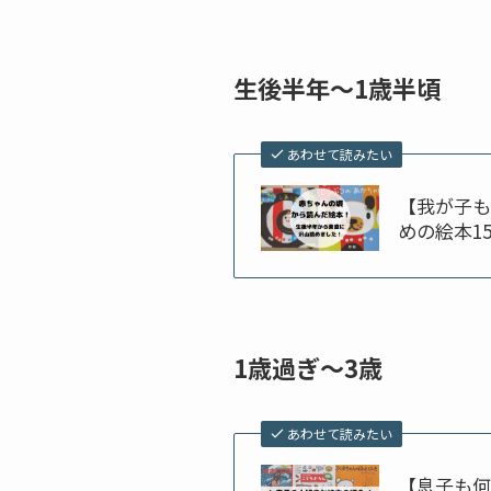
生後半年〜1歳半頃
あわせて読みたい
【我が子も
めの絵本1
1歳過ぎ〜3歳
あわせて読みたい
【息子も何