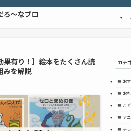
だろ～なブロ
効果有り！】絵本をたくさん読
カテ
組みを解説
おす
おも
こど
アニ
テレ