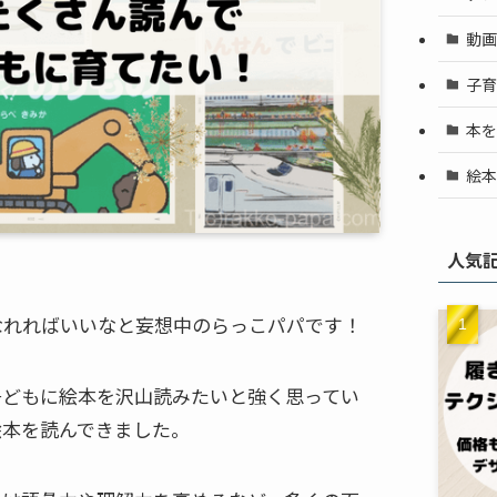
動画
子育
本を
絵本
人気
なれればいいなと妄想中のらっこパパです！
子どもに絵本を沢山読みたいと強く思ってい
絵本を読んできました。