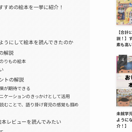
すすめの絵本を一挙に紹介！
【合計1
説！】
ようにして絵本を読んできたのか
素も高
の解説
ンのりもの絵本
い
ントの解説
効果が期待できる
ュニケーションのきっかけとして活用
に読むことで、語り掛け育児の感覚も掴め
未就学
ように
絵本レビューを読んでみたい
介！】
て