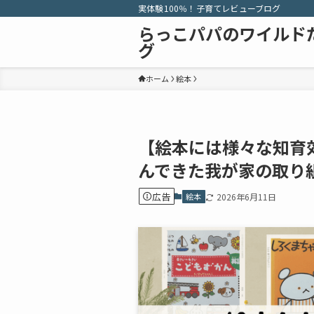
実体験100％！子育てレビューブログ
らっこパパのワイルド
グ
ホーム
絵本
【絵本には様々な知育
んできた我が家の取り
広告
絵本
2026年6月11日