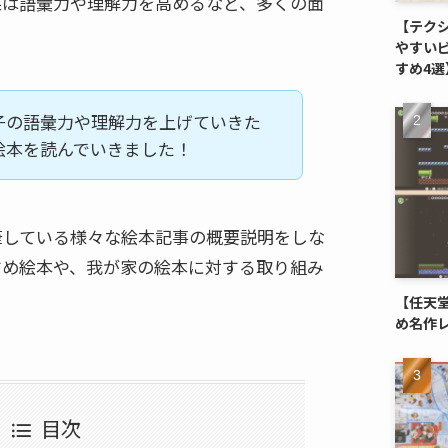
果は語彙力や理解力を高めるなど、多くの面
【テク
やすい
すめ4選
子の語彙力や理解力を上げていきた
絵本を読んでいきました！
筆している様々な絵本記事の概要説明をしな
すめ絵本や、我が家の絵本に対する取り組み
【任天堂
め名作
目次